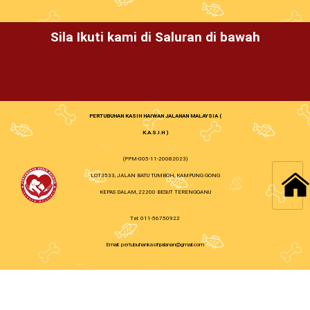
Sila Ikuti kami di Saluran di bawah
PERTUBUHAN KASIH HAIWAN JALANAN MALAYSIA (
K.A.S.I.H )
(PPM-005-11-20082023)
LOT3533, JALAN BATU TUMBOH, KAMPUNG GONG
KEPAS DALAM, 22200 BESUT TERENGGANU
Tel: 011-56750922
Email: pertubuhankasihjalanan@gmail.com