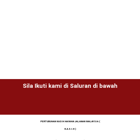
Sila Ikuti kami di Saluran di bawah
PERTUBUHAN KASIH HAIWAN JALANAN MALAYSIA (
K.A.S.I.H )