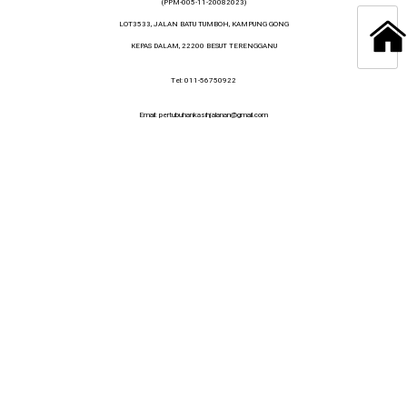
(PPM-005-11-20082023)
LOT3533, JALAN BATU TUMBOH, KAMPUNG GONG
KEPAS DALAM, 22200 BESUT TERENGGANU
Tel: 011-56750922
Email: pertubuhankasihjalanan@gmail.com