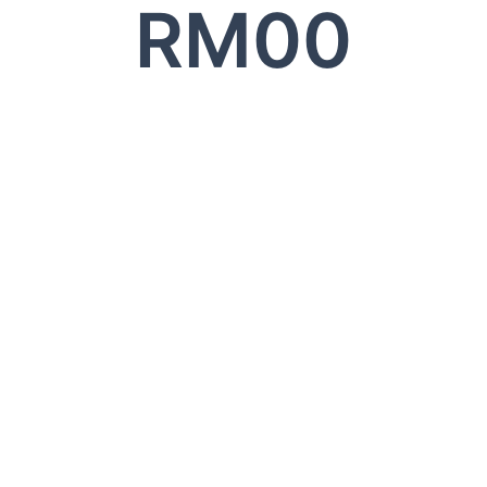
RM
0
0