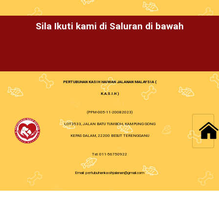
Sila Ikuti kami di Saluran di bawah
PERTUBUHAN KASIH HAIWAN JALANAN MALAYSIA (
K.A.S.I.H )
(PPM-005-11-20082023)
LOT3533, JALAN BATU TUMBOH, KAMPUNG GONG
KEPAS DALAM, 22200 BESUT TERENGGANU
Tel: 011-56750922
Email: pertubuhankasihjalanan@gmail.com