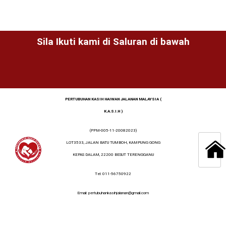
Sila Ikuti kami di Saluran di bawah
PERTUBUHAN KASIH HAIWAN JALANAN MALAYSIA (
K.A.S.I.H )
(PPM-005-11-20082023)
LOT3533, JALAN BATU TUMBOH, KAMPUNG GONG
KEPAS DALAM, 22200 BESUT TERENGGANU
Tel: 011-56750922
Email: pertubuhankasihjalanan@gmail.com