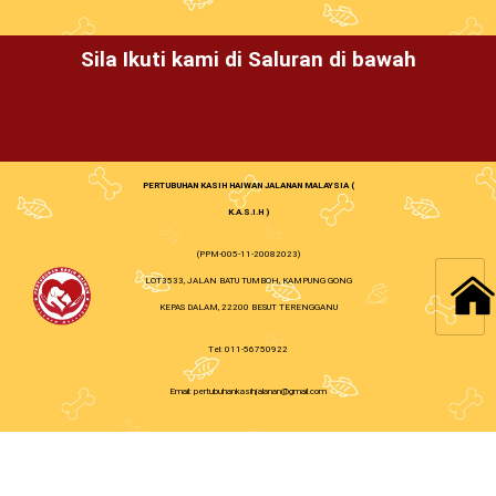
Sila Ikuti kami di Saluran di bawah
PERTUBUHAN KASIH HAIWAN JALANAN MALAYSIA (
K.A.S.I.H )
(PPM-005-11-20082023)
LOT3533, JALAN BATU TUMBOH, KAMPUNG GONG
KEPAS DALAM, 22200 BESUT TERENGGANU
Tel: 011-56750922
Email: pertubuhankasihjalanan@gmail.com