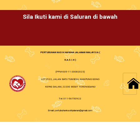
Sila Ikuti kami di Saluran di bawah
PERTUBUHAN KASIH HAIWAN JALANAN MALAYSIA (
K.A.S.I.H )
(PPM-005-11-20082023)
LOT3533, JALAN BATU TUMBOH, KAMPUNG GONG
KEPAS DALAM, 22200 BESUT TERENGGANU
Tel: 011-56750922
Email: pertubuhankasihjalanan@gmail.com