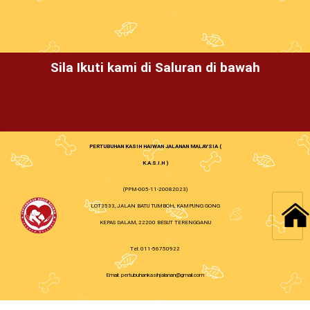
Sila Ikuti kami di Saluran di bawah
PERTUBUHAN KASIH HAIWAN JALANAN MALAYSIA (
K.A.S.I.H )
(PPM-005-11-20082023)
LOT3533, JALAN BATU TUMBOH, KAMPUNG GONG
KEPAS DALAM, 22200 BESUT TERENGGANU
Tel: 011-56750922
Email: pertubuhankasihjalanan@gmail.com