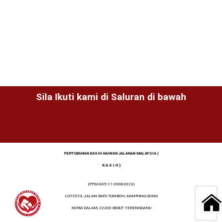
Sila Ikuti kami di Saluran di bawah
PERTUBUHAN KASIH HAIWAN JALANAN MALAYSIA (
K.A.S.I.H )
(PPM-005-11-20082023)
LOT3533, JALAN BATU TUMBOH, KAMPUNG GONG
KEPAS DALAM, 22200 BESUT TERENGGANU