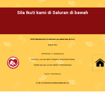
Sila Ikuti kami di Saluran di bawah
PERTUBUHAN KASIH HAIWAN JALANAN MALAYSIA (
K.A.S.I.H )
(PPM-005-11-20082023)
LOT3533, JALAN BATU TUMBOH, KAMPUNG GONG
KEPAS DALAM, 22200 BESUT TERENGGANU
Tel: 011-56750922
Email: pertubuhankasihjalanan@gmail.com