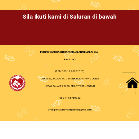
Sila Ikuti kami di Saluran di bawah
PERTUBUHAN KASIH HAIWAN JALANAN MALAYSIA (
K.A.S.I.H )
(PPM-005-11-20082023)
LOT3533, JALAN BATU TUMBOH, KAMPUNG GONG
KEPAS DALAM, 22200 BESUT TERENGGANU
Tel: 011-56750922
Email: pertubuhankasihjalanan@gmail.com