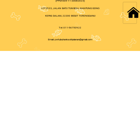
(PPM-005-11-20082023)
LOT3533, JALAN BATU TUMBOH, KAMPUNG GONG
KEPAS DALAM, 22200 BESUT TERENGGANU
Tel: 011-56750922
Email: pertubuhankasihjalanan@gmail.com