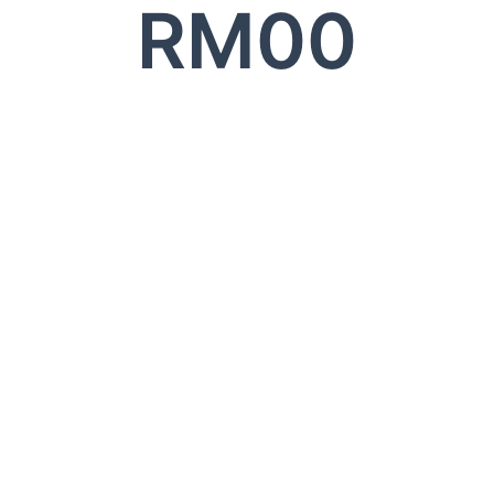
RM
0
0