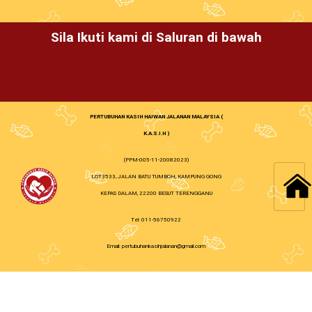
Sila Ikuti kami di Saluran di bawah
PERTUBUHAN KASIH HAIWAN JALANAN MALAYSIA (
K.A.S.I.H )
(PPM-005-11-20082023)
LOT3533, JALAN BATU TUMBOH, KAMPUNG GONG
KEPAS DALAM, 22200 BESUT TERENGGANU
Tel: 011-56750922
Email: pertubuhankasihjalanan@gmail.com