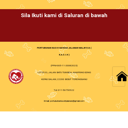
Sila Ikuti kami di Saluran di bawah
PERTUBUHAN KASIH HAIWAN JALANAN MALAYSIA (
K.A.S.I.H )
(PPM-005-11-20082023)
LOT3533, JALAN BATU TUMBOH, KAMPUNG GONG
KEPAS DALAM, 22200 BESUT TERENGGANU
Tel: 011-56750922
Email: pertubuhankasihjalanan@gmail.com