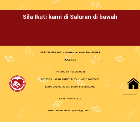
Sila Ikuti kami di Saluran di bawah
PERTUBUHAN KASIH HAIWAN JALANAN MALAYSIA (
K.A.S.I.H )
(PPM-005-11-20082023)
LOT3533, JALAN BATU TUMBOH, KAMPUNG GONG
KEPAS DALAM, 22200 BESUT TERENGGANU
Tel: 011-56750922
Email: pertubuhankasihjalanan@gmail.com