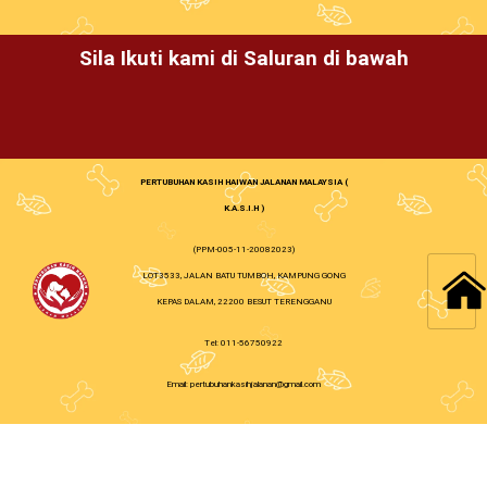
Sila Ikuti kami di Saluran di bawah
PERTUBUHAN KASIH HAIWAN JALANAN MALAYSIA (
K.A.S.I.H )
(PPM-005-11-20082023)
LOT3533, JALAN BATU TUMBOH, KAMPUNG GONG
KEPAS DALAM, 22200 BESUT TERENGGANU
Tel: 011-56750922
Email: pertubuhankasihjalanan@gmail.com