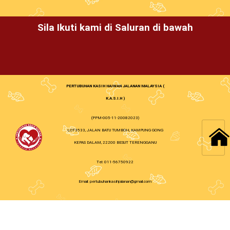
Sila Ikuti kami di Saluran di bawah
PERTUBUHAN KASIH HAIWAN JALANAN MALAYSIA (
K.A.S.I.H )
(PPM-005-11-20082023)
LOT3533, JALAN BATU TUMBOH, KAMPUNG GONG
KEPAS DALAM, 22200 BESUT TERENGGANU
Tel: 011-56750922
Email: pertubuhankasihjalanan@gmail.com