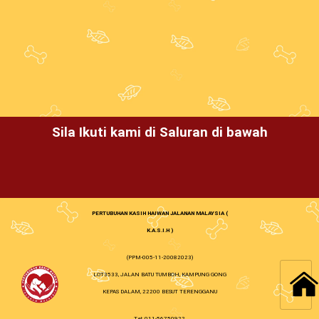
Sila Ikuti kami di Saluran di bawah
PERTUBUHAN KASIH HAIWAN JALANAN MALAYSIA (
K.A.S.I.H )
(PPM-005-11-20082023)
LOT3533, JALAN BATU TUMBOH, KAMPUNG GONG
KEPAS DALAM, 22200 BESUT TERENGGANU
Tel: 011-56750922