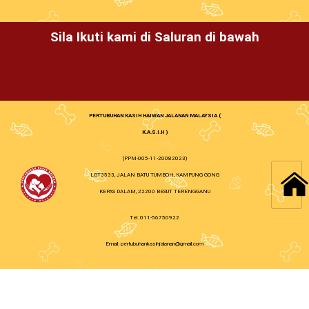
Sila Ikuti kami di Saluran di bawah
PERTUBUHAN KASIH HAIWAN JALANAN MALAYSIA (
K.A.S.I.H )
(PPM-005-11-20082023)
LOT3533, JALAN BATU TUMBOH, KAMPUNG GONG
KEPAS DALAM, 22200 BESUT TERENGGANU
Tel: 011-56750922
Email: pertubuhankasihjalanan@gmail.com