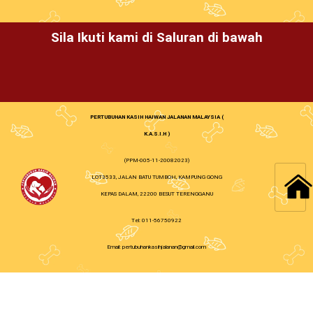
Sila Ikuti kami di Saluran di bawah
PERTUBUHAN KASIH HAIWAN JALANAN MALAYSIA (
K.A.S.I.H )
(PPM-005-11-20082023)
LOT3533, JALAN BATU TUMBOH, KAMPUNG GONG
KEPAS DALAM, 22200 BESUT TERENGGANU
Tel: 011-56750922
Email: pertubuhankasihjalanan@gmail.com