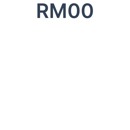
RM
0
0