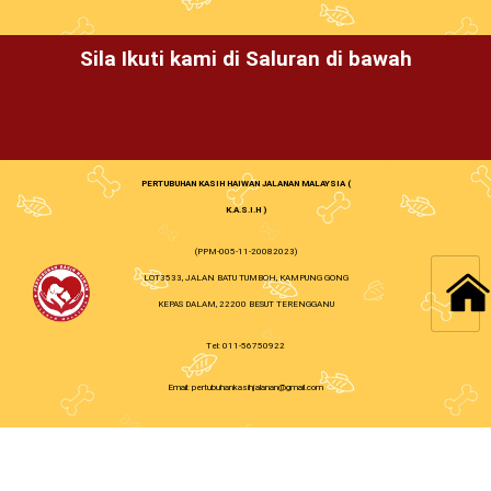
Sila Ikuti kami di Saluran di bawah
PERTUBUHAN KASIH HAIWAN JALANAN MALAYSIA (
K.A.S.I.H )
(PPM-005-11-20082023)
LOT3533, JALAN BATU TUMBOH, KAMPUNG GONG
KEPAS DALAM, 22200 BESUT TERENGGANU
Tel: 011-56750922
Email: pertubuhankasihjalanan@gmail.com