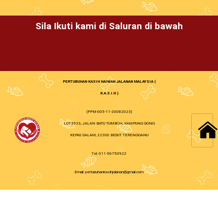
Sila Ikuti kami di Saluran di bawah
PERTUBUHAN KASIH HAIWAN JALANAN MALAYSIA (
K.A.S.I.H )
(PPM-005-11-20082023)
LOT3533, JALAN BATU TUMBOH, KAMPUNG GONG
KEPAS DALAM, 22200 BESUT TERENGGANU
Tel: 011-56750922
Email: pertubuhankasihjalanan@gmail.com