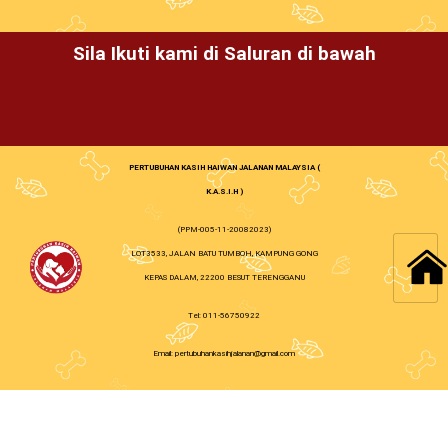
Sila Ikuti kami di Saluran di bawah
PERTUBUHAN KASIH HAIWAN JALANAN MALAYSIA (
K.A.S.I.H )
(PPM-005-11-20082023)
LOT3533, JALAN BATU TUMBOH, KAMPUNG GONG
KEPAS DALAM, 22200 BESUT TERENGGANU
Tel: 011-56750922
Email: pertubuhankasihjalanan@gmail.com