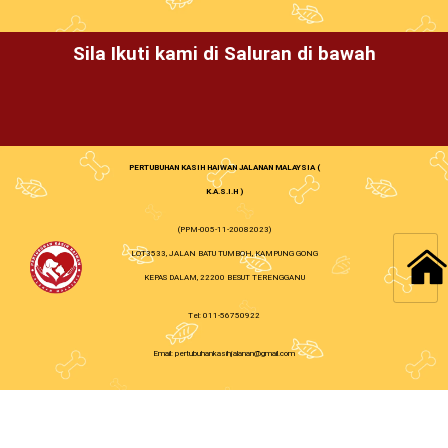
Sila Ikuti kami di Saluran di bawah
PERTUBUHAN KASIH HAIWAN JALANAN MALAYSIA (
K.A.S.I.H )
(PPM-005-11-20082023)
LOT3533, JALAN BATU TUMBOH, KAMPUNG GONG
KEPAS DALAM, 22200 BESUT TERENGGANU
Tel: 011-56750922
Email: pertubuhankasihjalanan@gmail.com