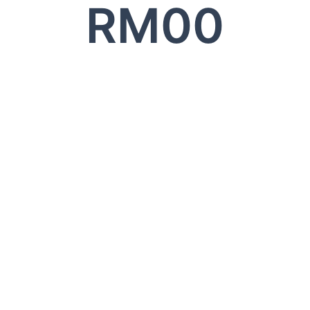
RM
0
0