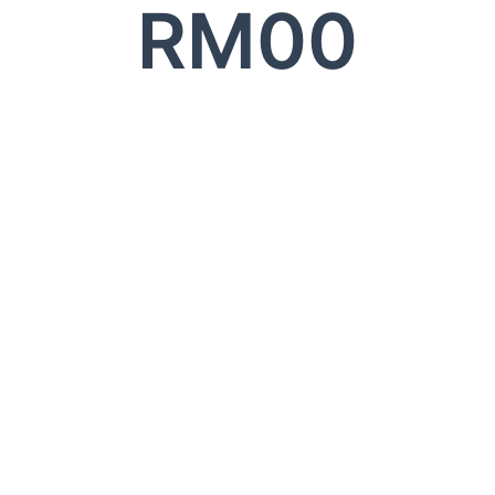
RM
0
0