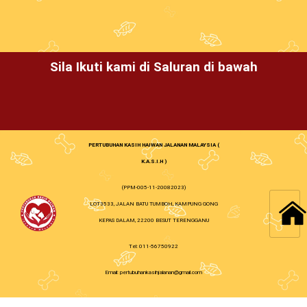
Sila Ikuti kami di Saluran di bawah
PERTUBUHAN KASIH HAIWAN JALANAN MALAYSIA (
K.A.S.I.H )
(PPM-005-11-20082023)
LOT3533, JALAN BATU TUMBOH, KAMPUNG GONG
KEPAS DALAM, 22200 BESUT TERENGGANU
Tel: 011-56750922
Email: pertubuhankasihjalanan@gmail.com