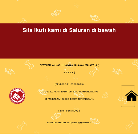
Sila Ikuti kami di Saluran di bawah
PERTUBUHAN KASIH HAIWAN JALANAN MALAYSIA (
K.A.S.I.H )
(PPM-005-11-20082023)
LOT3533, JALAN BATU TUMBOH, KAMPUNG GONG
KEPAS DALAM, 22200 BESUT TERENGGANU
Tel: 011-56750922
Email: pertubuhankasihjalanan@gmail.com